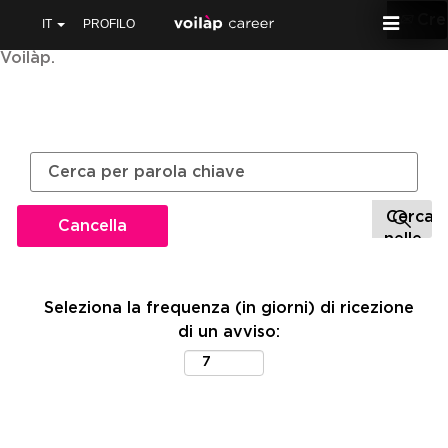
Cre
IT
PROFILO
Voilàp.
Cancella
Seleziona la frequenza (in giorni) di ricezione
di un avviso: