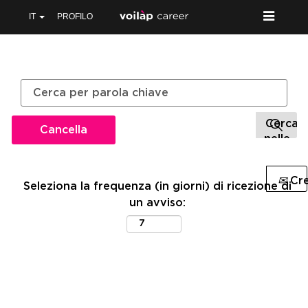
IT
PROFILO
Cancella
Cre
Seleziona la frequenza (in giorni) di ricezione di
un avviso: